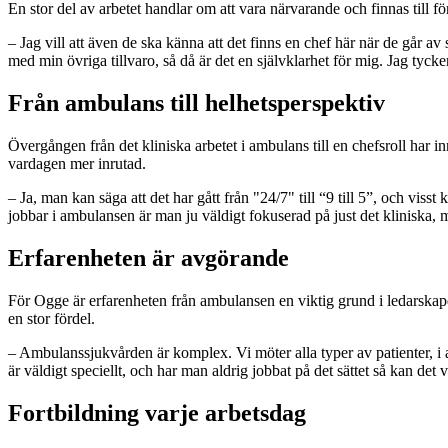
En stor del av arbetet handlar om att vara närvarande och finnas till f
– Jag vill att även de ska känna att det finns en chef här när de går av
med min övriga tillvaro, så då är det en självklarhet för mig. Jag tycker
Från ambulans till helhetsperspektiv
Övergången från det kliniska arbetet i ambulans till en chefsroll har 
vardagen mer inrutad.
– Ja, man kan säga att det har gått från "24/7" till “9 till 5”, och vi
jobbar i ambulansen är man ju väldigt fokuserad på just det kliniska, me
Erfarenheten är avgörande
För Ogge är erfarenheten från ambulansen en viktig grund i ledarska
en stor fördel.
– Ambulanssjukvården är komplex. Vi möter alla typer av patienter, i al
är väldigt speciellt, och har man aldrig jobbat på det sättet så kan det 
Fortbildning varje arbetsdag