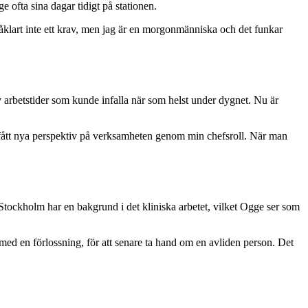
 ofta sina dagar tidigt på stationen.
r såklart inte ett krav, men jag är en morgonmänniska och det funkar
av arbetstider som kunde infalla när som helst under dygnet. Nu är
 ju fått nya perspektiv på verksamheten genom min chefsroll. När man
tockholm har en bakgrund i det kliniska arbetet, vilket Ogge ser som
t med en förlossning, för att senare ta hand om en avliden person. Det