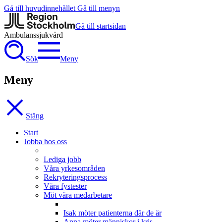
Gå till huvudinnehållet
Gå till menyn
Gå till startsidan
Ambulanssjukvård
Sök
Meny
Meny
Stäng
Start
Jobba hos oss
Lediga jobb
Våra yrkesområden
Rekryteringsprocess
Våra fystester
Möt våra medarbetare
Isak möter patienterna där de är
Anna möter människor i kris