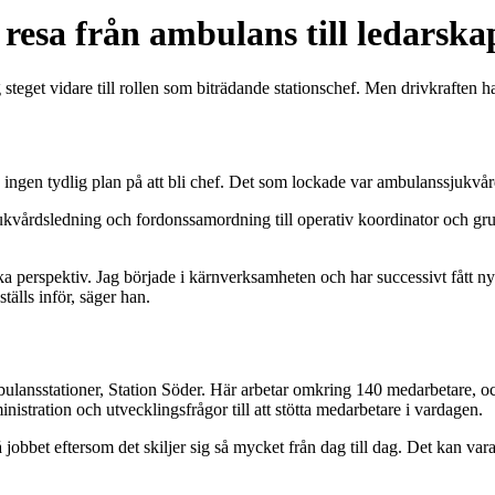
resa från ambulans till ledarska
et vidare till rollen som biträdande stationschef. Men drivkraften har 
ngen tydlig plan på att bli chef. Det som lockade var ambulanssjukvå
sjukvårdsledning och fordonssamordning till operativ koordinator och 
ika perspektiv. Jag började i kärnverksamheten och har successivt fått n
tälls inför, säger han.
ulansstationer, Station Söder. Här arbetar omkring 140 medarbetare, oc
istration och utvecklingsfrågor till att stötta medarbetare i vardagen.
jobbet eftersom det skiljer sig så mycket från dag till dag. Det kan vara al