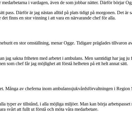
ör medarbetarna i vardagen, även de som jobbar nätter. Därför börjar Ogge
 sitt pass. Därför är jag nästan alltid på plats tidigt på morgonen. Det ä
 det finns en stor vinning i att vara en närvarande chef för alla.
inneburit en stor omställning, menar Ogge. Tidigare präglades tillvaron 
sst kan jag sakna friheten med arbetet i ambulans. Men samtidigt har jag
n som chef får jag möjlighet att förstå helheten på ett helt annat sätt.
pet. Många av cheferna inom ambulanssjukvårdsförvaltningen i Region S
la typer av tillstånd, i alla möjliga miljöer. Man kan börja arbetspasse
vara svårt att fullt ut förstå och möta våra medarbetare.