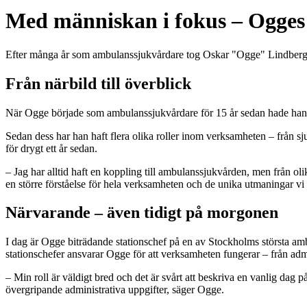
Med människan i fokus – Ogges 
Efter många år som ambulanssjukvårdare tog Oskar "Ogge" Lindberg steg
Från närbild till överblick
När Ogge började som ambulanssjukvårdare för 15 år sedan hade han i
Sedan dess har han haft flera olika roller inom verksamheten – från 
för drygt ett år sedan.
– Jag har alltid haft en koppling till ambulanssjukvården, men från ol
en större förståelse för hela verksamheten och de unika utmaningar vi s
Närvarande – även tidigt på morgonen
I dag är Ogge biträdande stationschef på en av Stockholms största amb
stationschefer ansvarar Ogge för att verksamheten fungerar – från admin
– Min roll är väldigt bred och det är svårt att beskriva en vanlig dag på 
övergripande administrativa uppgifter, säger Ogge.