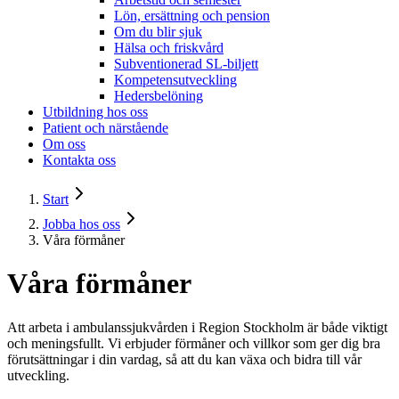
Lön, ersättning och pension
Om du blir sjuk
Hälsa och friskvård
Subventionerad SL-biljett
Kompetensutveckling
Hedersbelöning
Utbildning hos oss
Patient och närstående
Om oss
Kontakta oss
Start
Jobba hos oss
Våra förmåner
Våra förmåner
Att arbeta i ambulanssjukvården i Region Stockholm är både viktigt
och meningsfullt. Vi erbjuder förmåner och villkor som ger dig bra
förutsättningar i din vardag, så att du kan växa och bidra till vår
utveckling.