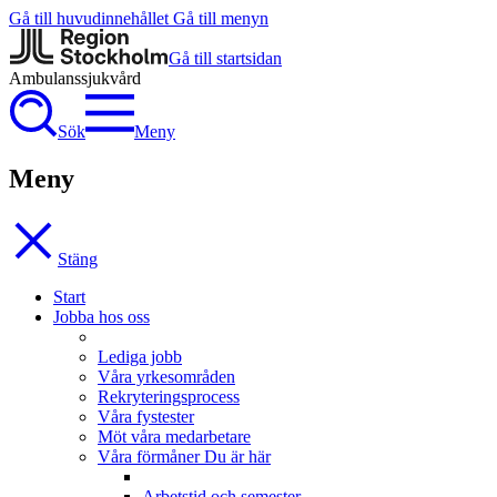
Gå till huvudinnehållet
Gå till menyn
Gå till startsidan
Ambulanssjukvård
Sök
Meny
Meny
Stäng
Start
Jobba hos oss
Lediga jobb
Våra yrkesområden
Rekryteringsprocess
Våra fystester
Möt våra medarbetare
Våra förmåner
Du är här
Arbetstid och semester