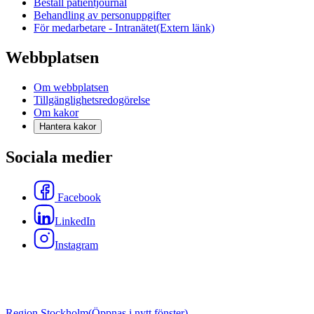
Beställ patientjournal
Behandling av personuppgifter
För medarbetare - Intranätet
(Extern länk)
Webbplatsen
Om webbplatsen
Tillgänglighetsredogörelse
Om kakor
Hantera kakor
Sociala medier
Facebook
LinkedIn
Instagram
Region Stockholm
(Öppnas i nytt fönster)