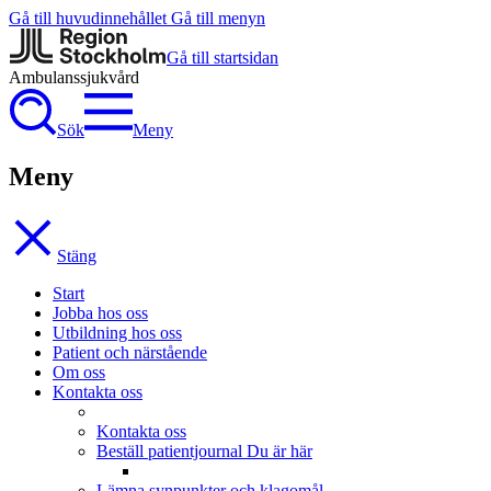
Gå till huvudinnehållet
Gå till menyn
Gå till startsidan
Ambulanssjukvård
Sök
Meny
Meny
Stäng
Start
Jobba hos oss
Utbildning hos oss
Patient och närstående
Om oss
Kontakta oss
Kontakta oss
Beställ patientjournal
Du är här
Lämna synpunkter och klagomål