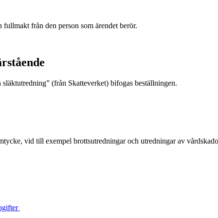
n fullmakt från den person som ärendet berör.
ärstående
 släktutredning” (från Skatteverket) bifogas beställningen.
tycke, vid till exempel brottsutredningar och utredningar av vårdskador
pgifter