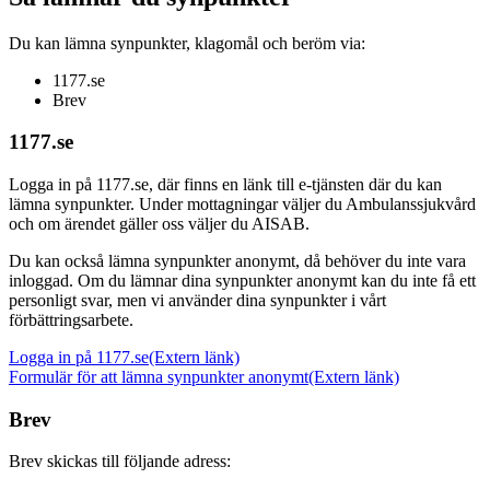
Du kan lämna synpunkter, klagomål och beröm via:
1177.se
Brev
1177.se
Logga in på 1177.se, där finns en länk till e-tjänsten där du kan
lämna synpunkter. Under mottagningar väljer du Ambulanssjukvård
och om ärendet gäller oss väljer du AISAB.
Du kan också lämna synpunkter anonymt, då behöver du inte vara
inloggad. Om du lämnar dina synpunkter anonymt kan du inte få ett
personligt svar, men vi använder dina synpunkter i vårt
förbättringsarbete.
Logga in på 1177.se
(Extern länk)
Formulär för att lämna synpunkter anonymt
(Extern länk)
Brev
Brev skickas till följande adress: