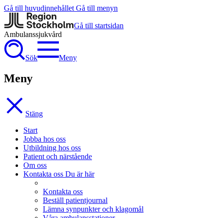
Gå till huvudinnehållet
Gå till menyn
Gå till startsidan
Ambulanssjukvård
Sök
Meny
Meny
Stäng
Start
Jobba hos oss
Utbildning hos oss
Patient och närstående
Om oss
Kontakta oss
Du är här
Kontakta oss
Beställ patientjournal
Lämna synpunkter och klagomål
Våra ambulansstationer